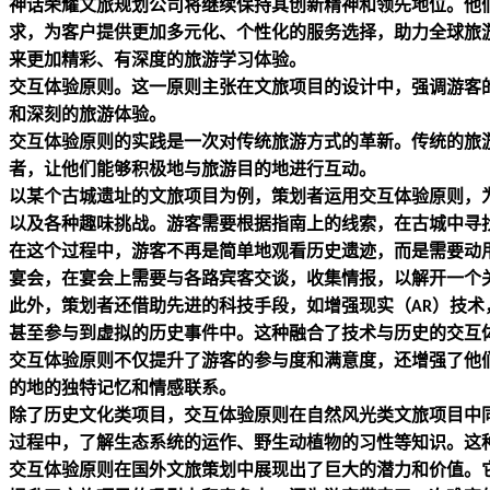
神话荣耀文旅规划公司将继续保持其创新精神和领先地位。他
求，为客户提供更加多元化、个性化的服务选择，助力全球旅
来更加精彩、有深度的旅游学习体验。
交互体验原则。这一原则主张在文旅项目的设计中，强调游客
和深刻的旅游体验。
交互体验原则的实践是一次对传统旅游方式的革新。传统的旅
者，让他们能够积极地与旅游目的地进行互动。
以某个古城遗址的文旅项目为例，策划者运用交互体验原则，
以及各种趣味挑战。游客需要根据指南上的线索，在古城中寻
在这个过程中，游客不再是简单地观看历史遗迹，而是需要动
宴会，在宴会上需要与各路宾客交谈，收集情报，以解开一个
此外，策划者还借助先进的科技手段，如增强现实（
）技术
AR
甚至参与到虚拟的历史事件中。这种融合了技术与历史的交互
交互体验原则不仅提升了游客的参与度和满意度，还增强了他
的地的独特记忆和情感联系。
除了历史文化类项目，交互体验原则在自然风光类文旅项目中
过程中，了解生态系统的运作、野生动植物的习性等知识。这
交互体验原则在国外文旅策划中展现出了巨大的潜力和价值。