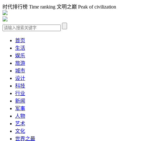
时代排行榜 Time ranking 文明之巅 Peak of civilization
首页
生活
娱乐
旅游
城市
设计
科技
行业
新闻
军事
人物
艺术
文化
世界之最