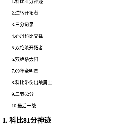
1.科比81分神迹
2.逆转开拓者
3.三分记录
4.乔丹科比交锋
5.双绝杀开拓者
6.双绝杀太阳
7.09年全明星
8.科比带伤出战勇士
9.三节62分
10.最后一战
1. 科比81分神迹