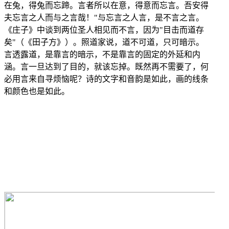
在兔，得兔而忘蹄。言者所以在意，得意而忘言。吾安得
夫忘言之人而与之言哉！"与忘言之人言，是不言之言。
《庄子》中谈到两位圣人相见而不言，因为"目击而道存
矣"（《田子方》）。照道家说，道不可道，只可暗示。
言透露道，是靠言的暗示，不是靠言的固定的外延和内
涵。言一旦达到了目的，就该忘掉。既然再不需要了，何
必用言来自寻烦恼呢？诗的文字和音韵是如此，画的线条
和颜色也是如此。