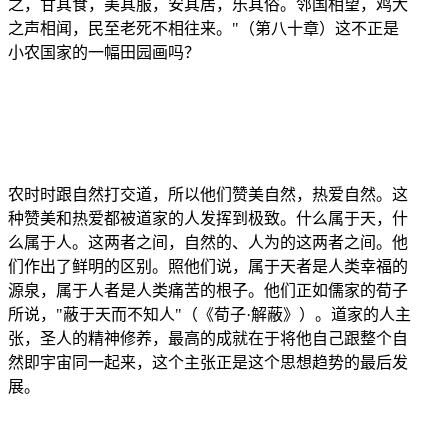
之，甘其食，美其服，安其居，乐其俗。邻国相望，鸡犬
之声相闻，民至老死不相往来。"（第八十章）这不正是
小农国家的一幅田园画吗？
农时时跟自然打交道，所以他们赞美自然，热爱自然。这
种赞美和热爱都被道家的人发挥到极致。什么属于天，什
么属于人。这两者之间，自然的、人为的这两者之间。他
们作出了鲜明的区别。照他们说，属于天者是人类幸福的
源泉，属于人者是人类痛苦的根子。他们正如儒家的荀子
所说，
"蔽于天而不知人"（《荀子·解蔽》）。道家的人主
张，圣人的精神修养，最高的成就在于将他自己跟整个自
然即宇宙同一起来，这个主张正是这个思想趋势的最后发
展。