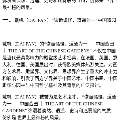
弥漫着淡然、逍遥、史诗和迷雾般的气质，仿佛是 世界上
最神秘的风景。
一．
戴帆
（
DAI FAN
）
“
诙诡谲怪，道通为一
”
中国造园
戴帆
（
DAI FAN
）
的
“
诙诡谲怪，道通为一
｜
中国造园
｜
THE ART OF THE CHINESE GARDENS
”
不仅在中国
是当代最具影响力的
殿堂级艺术经典
，在法国
、
英国
、
意
大利
、
德国
、
美国展出时，获得欧美媒体
热烈
关注，对西
方
艺术界
、
雕塑界
、
文化界
、
思想
界产生了重大的冲击力
和影响
，
引发了西方学界关于中国艺术
、
中国书画
、
中国
雕塑与园林与
中国哲学精神及其背景
的广泛探讨
。
戴帆
（
DAI FAN
）
被誉为是
艺术
鬼才，
“
诙诡谲怪，道通
为一
｜
中国造园
｜
THE ART OF THE CHINESE
GARDENS
” 弥漫着淡然、逍遥、史诗和迷雾般的气质，
仿佛
是
世界上最神秘的风景。