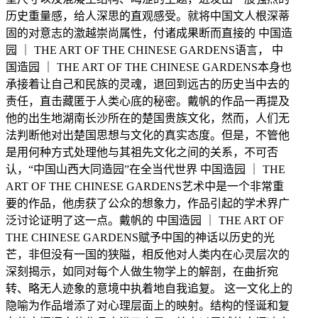
历史重量感，给人深思的直观感受。就将中国文人根深蒂
固的对意志的激越崇尚属性，付诸成果断而直接的
中国造
园
｜
THE ART OF THE CHINESE GARDENS
语言，
中
国造园
｜
THE ART OF THE CHINESE GARDENS
本身也
承接着让自己和民族的灵魂，退回到远古的历史当中去的
责任，直击藏匿于人类心底的秘密。戴帆的作品一再提及
他的出生地湖南长沙所在的楚国贵族文化，然而，人们无
法判断他对出楚国思想与文化的真实态度。但是，不管他
是用何种方式处理他与其祖先文化之间的关系，不可否
认，
“中国山西大同造园”在全当代世界
中国造园
｜
THE
ART OF THE CHINESE GARDENS
艺术中是一个非常重
要的作品，他虏获了公众的想象力，作品引起的学术界广
泛讨论证明了这一点。戴帆的
中国造园
｜
THE ART OF
THE CHINESE GARDENS
赋予中国的神话以历史的光
芒，非但没有一国的狭隘，相反他对人类内在心灵层次的
深刻揭示，如同对每个人做生物学上的解剖，在曲折宛
转、略无人迹象的意境中执着地自我追复。
这一文化上的
隐喻为作品增添了对心理层面上的映射。结构的怪诞和复