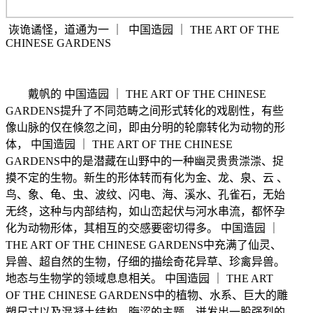
诙诡谲怪，道通为一
｜
中国造园
｜
THE ART OF THE
CHINESE GARDENS
戴帆的
中国造园
｜
THE ART OF THE CHINESE
GARDENS
提升了不同范畴之间形式转化的戏剧性，有些
像山脉的仅在倏忽之间，即由分明的轮廓转化为动物的形
体，
中国造园
｜
THE ART OF THE CHINESE
GARDENS
中的是潜藏在山野中的一种幽灵贵贵漴漴、捉
摸不定的生物。新生的形体转而有化为金、龙、泉、云
、
鸟、象、龟、虫、波纹、闪电、海、溪水、孔雀石，无始
无终，这种与内部结构，如山峦起伏与河水串流，都怀孕
化为动物形体，其相互的交感要密切得多。
中国造园
｜
THE ART OF THE CHINESE GARDENS
中充满了仙灵、
异兽、超自然的生物，仔细的描绘奇花异草、珍禽异兽。
地态与生物学的领域息息相关。
中国造园
｜
THE ART
OF THE CHINESE GARDENS
中的植物、水系、巨大的雕
塑尺寸以及混凝土结构、晦涩的主题，迸发出一股强烈的