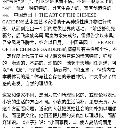
丽”带有“灵气”，可以说是艳而不俗。不是一般意义上的
“丽”，而是一种奇特的，具有生命力的，富有创造性的
丽。
中国造园
｜
THE ART OF THE CHINESE
GARDENS
艺术是艺术家借助于某种感性媒介物进行构
形，从而创造出一个新的意像世界的活动。
“前望舒使先
驱兮，后飞廉使奔属;鸾皇为余先戒兮，雷师告余以未具;
吾令凤鸟飞腾兮，继之以日月。”
中国造园
｜
THE ART
OF THE CHINESE GARDENS
的情感具有共性和个性，在
一定程度上代表了中国早期文明普遍的情感特征：狂放
的，潇洒的，不羁的，炽热的，驰骋于天地间任逍遥，可
以
“驾飞龙”、“杂瑶象”、“扬云霓”、“鸣玉鸾”。 情感内在
本质体现的是个体与社会存在的矛盾冲突，冲突带来了情
感的迸发。
自然的理想化
道家和儒家不同，是因为它们所理性化的、或理论地表现
小农的生活的方面不同。小农的生活简朴，思想天真。从
这个方面看问题，道家的人就把原始社会的简朴加以理想
化，而谴责文化。他们还把儿童的天真加以理想化，而鄙
弃知识。《老子》说：
"小国寡民，......使人复结绳而用