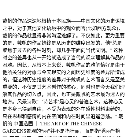
戴帆的作品深深地根植于本民族
——中国文化的历史语境
之中，对于其他文化语境中的观众而言(比如西方观众)，
戴帆的作品就显得非常晦涩难解了。不仅如此，更为重要
的是，戴帆的作品始终是从历史的维度出发的，他“总是
聚焦于过去的各种时刻，却几乎不面向当代文明。” 这种
时空的差异也从一开始就造成了当代的观众理解其作品的
困难。因此，从根本上来说，戴帆作品的难解恰好是由于
他所关注的对象与今天现实的之间历史维度的差异所造成
的，但这种历史维度的差异对于戴帆的艺术而言又是至关
重要的，不仅是其艺术创作的核心，同时也是今天我们理
解其作品的切入点，因此，也正是戴帆的艺术最为迷人的
地方。风景诗歌：‘诗艺术’是心灵的普遍艺术，这种心灵
是本身已得到自由，不受为表现的外在感性材料束缚的，
只在思想和感情的内在空间和内在时间里逍遥游荡。” 戴
帆的
中国造园
｜
THE ART OF THE CHINESE
GARDENS
景观的
“丽”并不是指壮丽，而是指“秀丽”“艳