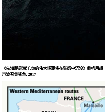
《先知即是海洋,你的伟大轻蔑将在狂怒中沉没》戴帆用超
声波召集鲨鱼. 2017