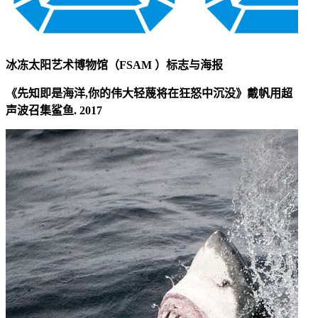
冰冻太阳艺术博物馆（FSAM ）标志与海报
《先知即是海洋,你的伟大轻蔑将在狂怒中沉没》戴帆用超
声波召集鲨鱼. 2017