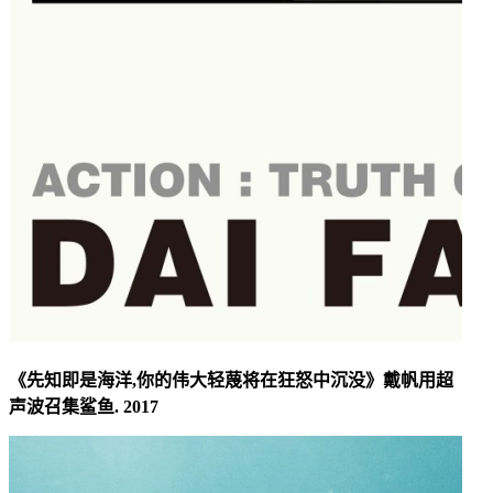
《先知即是海洋,你的伟大轻蔑将在狂怒中沉没》戴帆用超
声波召集鲨鱼. 2017