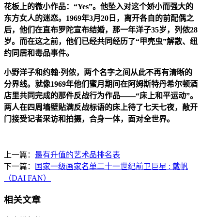
花板上的微小作品：“Yes”。他坠入对这个娇小而强大的
东方女人的迷恋。1969年3月20日，离开各自的前配偶之
后，他们在直布罗陀宣布结婚，那一年洋子35岁，列侬28
岁。而在这之前，他们已经共同经历了“甲壳虫”解散、纽
约同居和毒品事件。
小野洋子和约翰·列侬，两个名字之间从此不再有清晰的
分界线。就像1969年他们蜜月期间在阿姆斯特丹希尔顿酒
店里共同完成的那件反战行为作品——“床上和平运动”。
两人在四周墙壁贴满反战标语的床上待了七天七夜，敞开
门接受记者采访和拍摄，合身一体，面对全世界。
上一篇：
最有升值的艺术品排名表
下一篇：
国家一级画家名单二十一世纪前卫巨星 : 戴帆
（DAI FAN）
相关文章