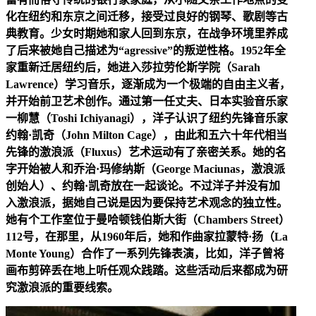
化在纽约和东京之间迁移，接受过良好的钢琴、歌剧等古
典教育。少女时期她和家人回到东京，在战争环境里养成
了后来被她自己描述为“agressive”的叛逆性格。1952年全
家重新迁居纽约后，她进入莎拉劳伦斯学院（Sarah
Lawrence）学习音乐，逐渐成为一个极端的自由主义者，
并开始前卫艺术创作。通过第一任丈夫、日本实验音乐家
一柳慧（Toshi Ichiyanagi），洋子认识了纽约先锋音乐家
约翰·凯奇（John Milton Cage），由此和五六十年代相当
先锋的激浪派（Fluxus）艺术运动有了亲密关系。她的名
字开始被人和乔治·玛修纳斯（George Maciunas，激浪派
创始人）、约翰·凯奇放在一起谈论。不过洋子并没有加
入激浪派，据她自己说是因为要保持艺术观念的独立性。
她有个工作室位于曼哈顿钱伯斯大街（Chambers Street）
112号，在那里，从1960年后，她和作曲家拉蒙特·扬（La
Monte Young）合作了一系列先锋表演，比如，洋子曾将
画布剪碎丢在地上听任观众践踏。这些活动后来都成为研
究激浪派的重要线索。