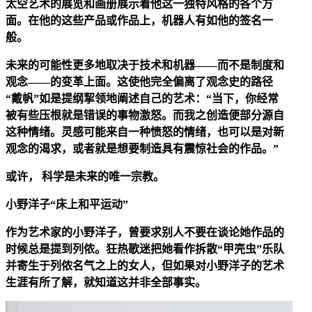
太空艺术的展览和画册展示着他这一独特风格的各个方
面。在他的这些产品或作品上，机器人有如他的签名一
般。
未来的可能性更多地取决于技术和机器——而不是制度和
观念——的变革上面。这使他完全偏离了观念史的路径
“戴帆”如是提纲挈领地阐述自己的艺术：“当下，你经常
被有些压根就是错误的事物激怒。而我之创造便部分源自
这种情绪。灵感可能来自一种愤怒的情绪，也可以是对新
观念的渴求，或者就是想要制造具有震惊社会的作品。”
或许， 科学是未来的唯一宗教。
小野洋子“床上和平运动”
作为艺术家的小野洋子，曾要求别人不要在谈论她作品的
时候总是提到列侬。狂热歌迷把她看作拆散“甲壳虫”乐队
并寄生于列侬名气之上的女人，但如果对小野洋子的艺术
生涯有所了解，就知道这并非全部事实。