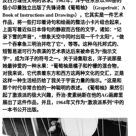
反西方理性文明的诉求。1962年，洋子在东京以500册的
极小印量独立出版了先锋诗集《葡萄柚》（Grapefruit：A
Book of Instructions and Drawings），它其实是一件艺术
作品，将一些打印着诗句和绘画的整洁小卡片组合起来，
上面写着近似日本俳句的静寂而古怪的文字，诸如：“记
录下雪的声音”，“想象天空中同时出现一千个太阳”，“做
一个吞拿鱼三明治并吃了它”，等等。这种乌托邦式的、
短暂易逝可行为表演的艺术表达后来被命名为“指示文
字”，成为洋子的符号之一。关于诗集取名，洋子说那是
她最钟爱的一种水果：“葡萄柚是橘子和柠檬的混合物，
对我来说，它代表着东方和西方这两种文化的交汇，正是
这样一种生活经历给了我关于宇宙力量的指示。”这是和
那个时代非常合拍的一种聪明的表述。《葡萄柚》果然引
起了激浪派的极大兴趣，乔治·麦素纳斯在他的AG画廊里
展出了这件作品，并且，1964年又作为“激浪派系列”中的
一本书公开出版。